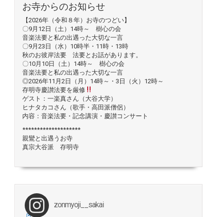
お寺からのお知らせ
【2026年（令和８年）お寺のつどい】
〇9月12日（土）14時～ 樹心の会
音楽法要と私の出遇った大切な一言
〇9月23日（水）10時半・11時・13時
秋のお彼岸法要 法要とお話があります。
〇10月10日（土）14時～ 樹心の会
音楽法要と私の出遇った大切な一言
◎2026年11月2日（月）14時～・3日（火）12時～
存明寺慶讃法要を厳修
ゲスト：一楽真さん（大谷大学）
ヒナタカコさん（歌手・高田派僧侶）
内容：音楽法要・記念講演・慶讃コンサート
********************
親鸞と出遇うお寺
真宗大谷派 存明寺
zonmyoji__sakai