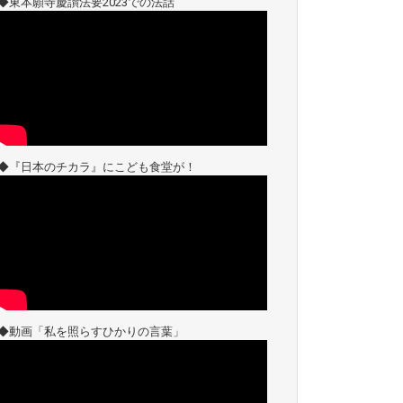
◆東本願寺慶讃法要2023での法話
◆『日本のチカラ』にこども食堂が！
◆動画「私を照らすひかりの言葉」