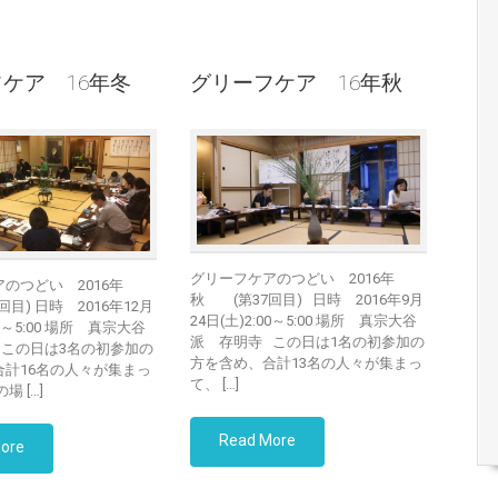
ケア 16年冬
グリーフケア 16年秋
グリーフケアのつどい 2016年
のつどい 2016年
秋 (第37回目) 日時 2016年9月
目) 日時 2016年12月
24日(土)2:00～5:00 場所 真宗大谷
00～5:00 場所 真宗大谷
派 存明寺 この日は1名の初参加の
 この日は3名の初参加の
方を含め、合計13名の人々が集まっ
合計16名の人々が集まっ
て、 […]
場 […]
Read More
ore