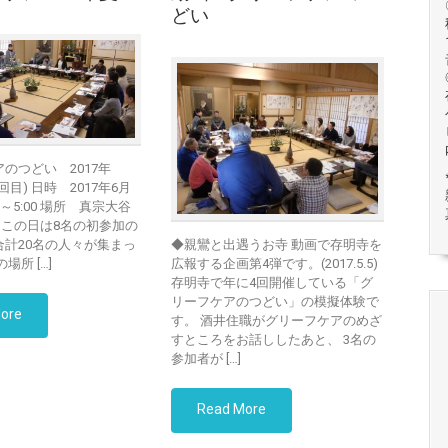
どい
のつどい 2017年
目) 日時 2017年6月
00～5:00 場所 真宗大谷
 この日は8名の初参加の
合計20名の人々が集まっ
◆親鸞と出遇うお寺 動画で存明寺を
場所 […]
広報する企画第4弾です。(2017.5.5)
存明寺で年に4回開催している「グ
リーフケアのつどい」の模擬体験で
ore
す。 酒井住職がグリーフケアのめざ
すところをお話ししたあと、 3名の
参加者が […]
Read More