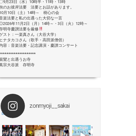
〇9月23日（水）10時半・11時・13時
秋のお彼岸法要 法要とお話があります。
10月10日（土）14時～ 樹心の会
音楽法要と私の出遇った大切な一言
◎2026年11月2日（月）14時～・3日（火）12時～
存明寺慶讃法要を厳修
ゲスト：一楽真さん（大谷大学）
ヒナタカコさん（歌手・高田派僧侶）
内容：音楽法要・記念講演・慶讃コンサート
********************
親鸞と出遇うお寺
真宗大谷派 存明寺
zonmyoji__sakai