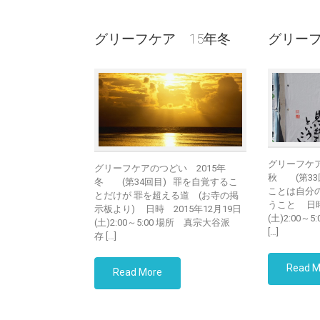
グリーフケア 15年冬
グリーフ
グリーフケア
グリーフケアのつどい 2015年
秋 (第33
冬 (第34回目) 罪を自覚するこ
ことは自分
とだけが 罪を超える道 (お寺の掲
うこと 日時
示板より) 日時 2015年12月19日
(土)2:00
(土)2:00～5:00 場所 真宗大谷派
[…]
存 […]
Read M
Read More