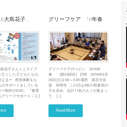
&大島花子...
グリーフケア 16年春
大島花子さんミニライブ
グリーフケアのつどい 2016年
を亡くした子どもたちの
春 (第35回目) 日時 2016年3月
考えるー 死別体験をも
26日(土)2:00～5:00 場所 真宗大谷
ちのサポートをしている
派 存明寺 この日は4名の初参加の
ー制作のDVD。 『教育
方を含め、合計17名の人々が集まっ
グリーフサポート～ […]
て、 […]
ore
Read More