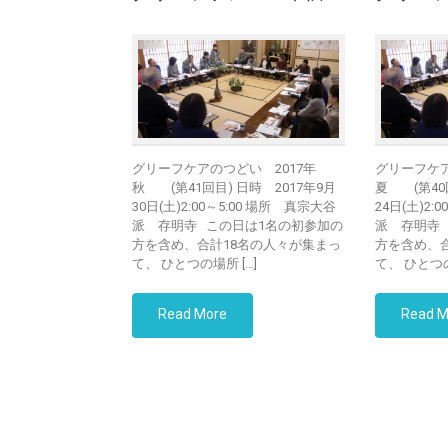
グリーフケアのつどい 2017年
グリーフケア
秋 (第41回目) 日時 2017年9月
夏 (第40回
30日(土)2:00～5:00 場所 真宗大谷
24日(土)2:
派 存明寺 この日は1名の初参加の
派 存明寺
方を含め、合計18名の人々が集まっ
方を含め、
て、 ひとつの場所 […]
て、 ひとつの
Read More
Read M