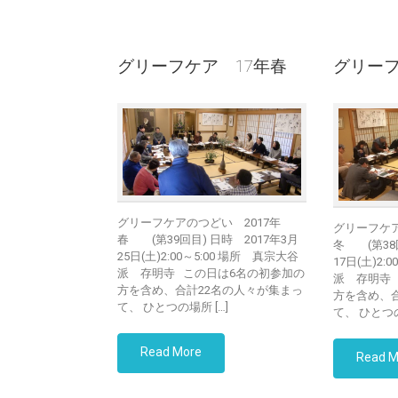
グリーフケア 17年春
グリーフ
グリーフケアのつどい 2017年
グリーフケア
春 (第39回目) 日時 2017年3月
冬 (第38回
25日(土)2:00～5:00 場所 真宗大谷
17日(土)2:
派 存明寺 この日は6名の初参加の
派 存明寺
方を含め、合計22名の人々が集まっ
方を含め、
て、 ひとつの場所 […]
て、 ひとつの
Read More
Read M