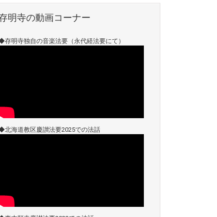
存明寺の動画コーナー
◆存明寺独自の音楽法要（永代経法要にて）
◆北海道教区慶讃法要2025での法話