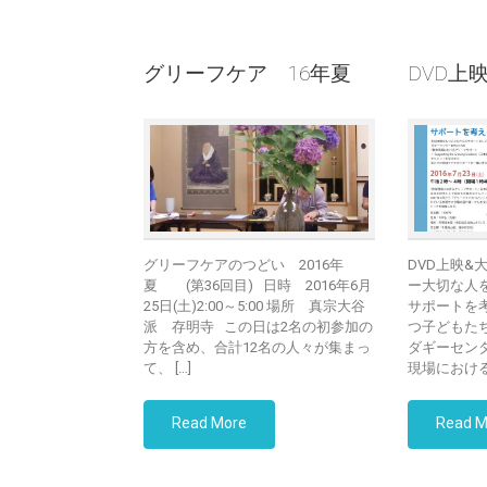
グリーフケア 16年夏
DVD上映
グリーフケアのつどい 2016年
DVD上映&
夏 (第36回目) 日時 2016年6月
ー大切な人
25日(土)2:00～5:00 場所 真宗大谷
サポートを
派 存明寺 この日は2名の初参加の
つ子どもた
方を含め、合計12名の人々が集まっ
ダギーセンタ
て、 […]
現場における
Read More
Read M