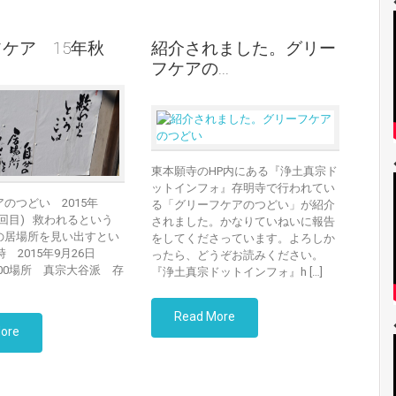
ケア 15年秋
紹介されました。グリー
フケアの...
東本願寺のHP内にある『浄土真宗ド
ットインフォ』存明寺で行われてい
のつどい 2015年
る「グリーフケアのつどい」が紹介
回目) 救われるという
されました。かなりていねいに報告
の居場所を見い出すとい
をしてくださっています。よろしか
 2015年9月26日
ったら、どうぞお読みください。
～5:00場所 真宗大谷派 存
『浄土真宗ドットインフォ』h […]
Read More
ore