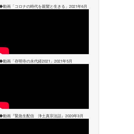
◆動画「コロナの時代を親鸞と生きる」2021年6月
◆動画「存明寺の永代経2021」2021年5月
◆動画『緊急生配信 浄土真宗法話』2020年3月