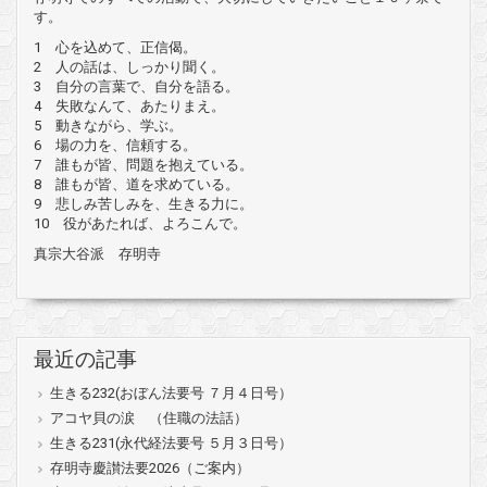
す。
1 心を込めて、正信偈。
2 人の話は、しっかり聞く。
3 自分の言葉で、自分を語る。
4 失敗なんて、あたりまえ。
5 動きながら、学ぶ。
6 場の力を、信頼する。
7 誰もが皆、問題を抱えている。
8 誰もが皆、道を求めている。
9 悲しみ苦しみを、生きる力に。
10 役があたれば、よろこんで。
真宗大谷派 存明寺
最近の記事
生きる232(おぼん法要号 ７月４日号）
アコヤ貝の涙 （住職の法話）
生きる231(永代経法要号 ５月３日号）
存明寺慶讃法要2026（ご案内）