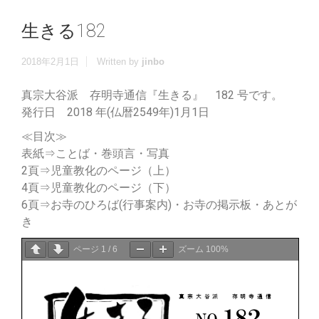
生きる182
2018年2月1日
Written by
jinbo
真宗大谷派 存明寺通信『生きる』 182 号です。
発行日 2018 年(仏暦2549年)1月1日
≪目次≫
表紙⇒ことば・巻頭言・写真
2頁⇒児童教化のページ（上）
4頁⇒児童教化のページ（下）
6頁⇒お寺のひろば(行事案内)・お寺の掲示板・あとが
き
ページ
1
/
6
ズーム
100%