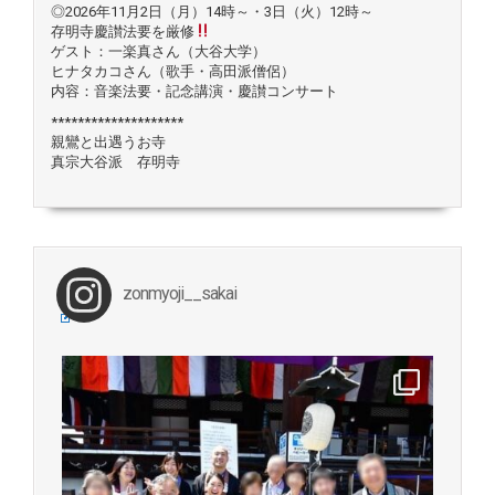
◎2026年11月2日（月）14時～・3日（火）12時～
存明寺慶讃法要を厳修
ゲスト：一楽真さん（大谷大学）
ヒナタカコさん（歌手・高田派僧侶）
内容：音楽法要・記念講演・慶讃コンサート
********************
親鸞と出遇うお寺
真宗大谷派 存明寺
zonmyoji__sakai