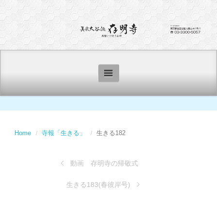
Home
寺報「生きる」
生きる182
動画 存明寺の帰敬式
生きる183(春彼岸号)