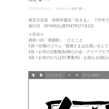
2017年1月11日
Written by
酒井 義一
真宗大谷派 存明寺通信『生きる』 175号
発行日 2016年(仏歴2547年)11月2日
≪目次≫
表紙⇒詩「祝婚歌」・ひとこと
2頁⇒住職のコラム「親鸞さまは出遇いをとて
3頁⇒お寺の活動報告(樹心の会・グリーフケ
4頁⇒お寺のひろば(行事案内)・お知らせ(樹
ページ
1
/
4
ズーム
100%