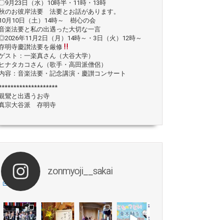
〇9月23日（水）10時半・11時・13時
秋のお彼岸法要 法要とお話があります。
10月10日（土）14時～ 樹心の会
音楽法要と私の出遇った大切な一言
◎2026年11月2日（月）14時～・3日（火）12時～
存明寺慶讃法要を厳修
ゲスト：一楽真さん（大谷大学）
ヒナタカコさん（歌手・高田派僧侶）
内容：音楽法要・記念講演・慶讃コンサート
********************
親鸞と出遇うお寺
真宗大谷派 存明寺
zonmyoji__sakai