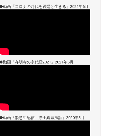
◆動画「コロナの時代を親鸞と生きる」2021年6月
◆動画「存明寺の永代経2021」2021年5月
◆動画『緊急生配信 浄土真宗法話』2020年3月