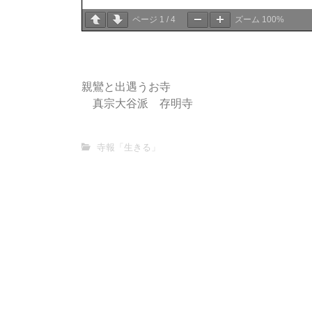
ページ
1
/
4
ズーム
100%
親鸞と出遇うお寺
真宗大谷派 存明寺
寺報「生きる」