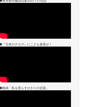
◆東本願寺慶讃法要2023での法話
◆『日本のチカラ』にこども食堂が！
◆動画「私を照らすひかりの言葉」