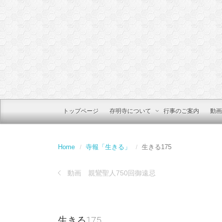
トップページ
存明寺について
行事のご案内
動画
Home
寺報「生きる」
生きる175
動画 親鸞聖人750回御遠忌
生きる175