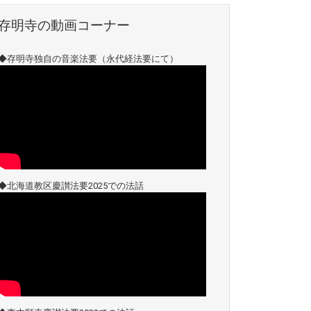
存明寺の動画コーナー
◆存明寺独自の音楽法要（永代経法要にて）
◆北海道教区慶讃法要2025での法話