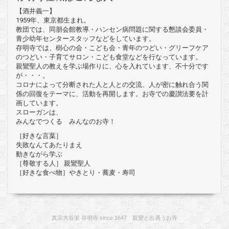
【酒井義一】
1959年、東京都生まれ。
教団では、同朋会館教導・ハンセン病問題に関する懇談会委員・
青少幼年センタースタッフなどをしています。
存明寺では、樹心の会・こども会・青年のつどい・グリーフケア
のつどい・子育てサロン・こども食堂などを行なっています。
親鸞聖人の教えを学ぶ場作りに、心を入れています、不十分です
が・・・。
コロナによって分断された人と人との交流、人が密に触れ合う関
係の回復をテーマに、活動を再開します。お寺での慶讃法要を計
画しています。
スローガンは、
みんなでつくる みんなのお寺！
［好きな言葉］
失敗なんてあたりまえ
動きながら学ぶ
［尊敬する人］ 親鸞聖人
［好きな食べ物］やきとり・蕎麦・寿司
真宗大谷派 存明寺 since 1647 親鸞と出遇うお寺