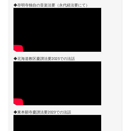
◆存明寺独自の音楽法要（永代経法要にて）
◆北海道教区慶讃法要2025での法話
◆東本願寺慶讃法要2023での法話