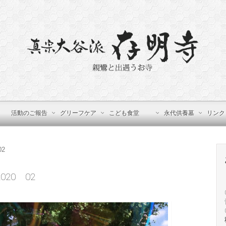
活動のご報告
グリーフケア
こども食堂
永代供養墓
リンク
02
020 02