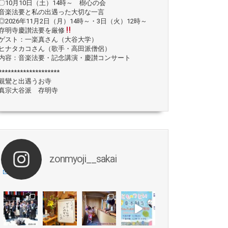
〇10月10日（土）14時～ 樹心の会
音楽法要と私の出遇った大切な一言
◎2026年11月2日（月）14時～・3日（火）12時～
存明寺慶讃法要を厳修
ゲスト：一楽真さん（大谷大学）
ヒナタカコさん（歌手・高田派僧侶）
内容：音楽法要・記念講演・慶讃コンサート
********************
親鸞と出遇うお寺
真宗大谷派 存明寺
zonmyoji__sakai