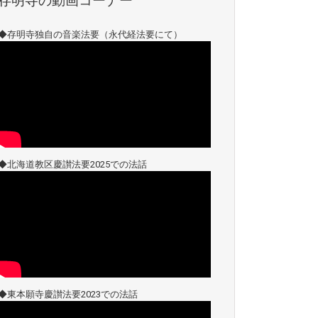
存明寺の動画コーナー
◆存明寺独自の音楽法要（永代経法要にて）
◆北海道教区慶讃法要2025での法話
◆東本願寺慶讃法要2023での法話