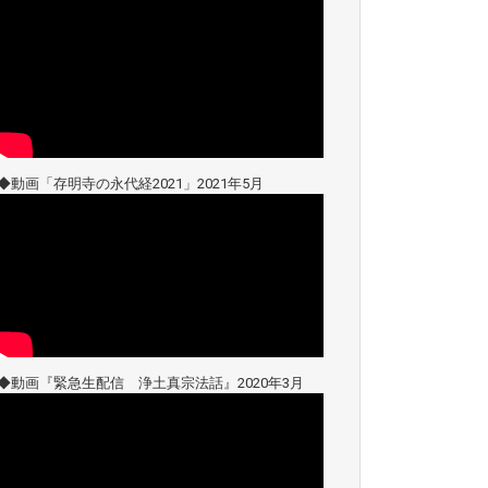
◆動画「存明寺の永代経2021」2021年5月
◆動画『緊急生配信 浄土真宗法話』2020年3月